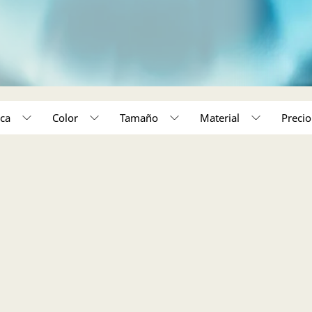
ca
Color
Tamaño
Material
50,000 - 150,000 (1)
o unico (1)
Acabado en rodio (1)