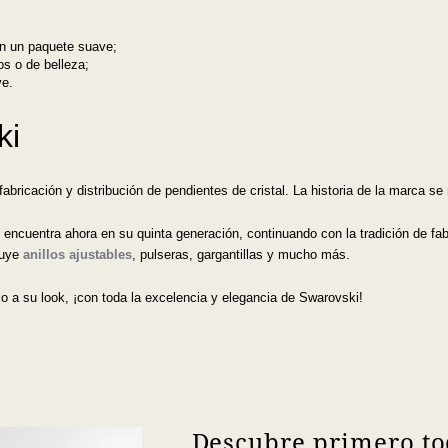
 en un paquete suave;
os o de belleza;
ve.
ki
abricación y distribución de pendientes de cristal. La historia de la marca se
cuentra ahora en su quinta generación, continuando con la tradición de fabri
luye
anillos ajustables
, pulseras, gargantillas y mucho más.
o a su look, ¡con toda la excelencia y elegancia de Swarovski!
Descubre primero to