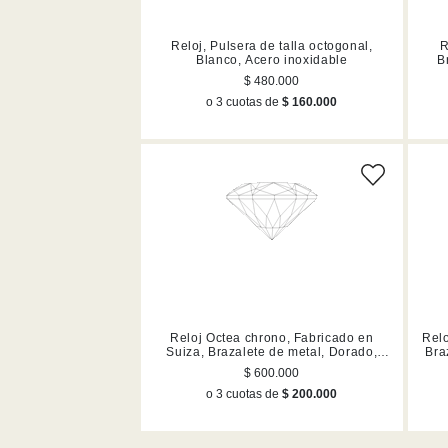
Reloj, Pulsera de talla octogonal,
R
Blanco, Acero inoxidable
B
$ 480.000
o 3 cuotas de
$ 160.000
Reloj Octea chrono, Fabricado en
Relo
Suiza, Brazalete de metal, Dorado,
Bra
Acabado en tono oro champán
$ 600.000
o 3 cuotas de
$ 200.000