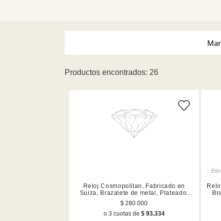
Mar
Productos encontrados: 26
Swarovski (26)
Tamañ
Azul (2)
Dorado (6)
Plateado (10)
Rosa dorado (
Reloj Cosmopolitan, Fabricado en
Relo
Suiza, Brazalete de metal, Plateado,
Br
Acero inoxidable
$ 280.000
o 3 cuotas de
$ 93.334