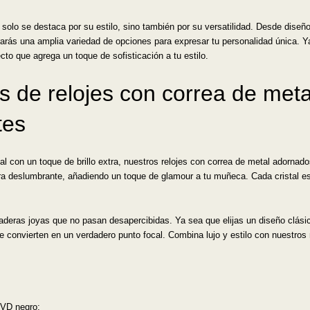
o solo se destaca por su estilo, sino también por su versatilidad. Desde dis
rás una amplia variedad de opciones para expresar tu personalidad única. Ya
to que agrega un toque de sofisticación a tu estilo.
nes de relojes con correa de me
tes
l con un toque de brillo extra, nuestros relojes con correa de metal adornado
ra deslumbrante, añadiendo un toque de glamour a tu muñeca. Cada cristal 
daderas joyas que no pasan desapercibidas. Ya sea que elijas un diseño clás
 convierten en un verdadero punto focal. Combina lujo y estilo con nuestros r
PVD negro;