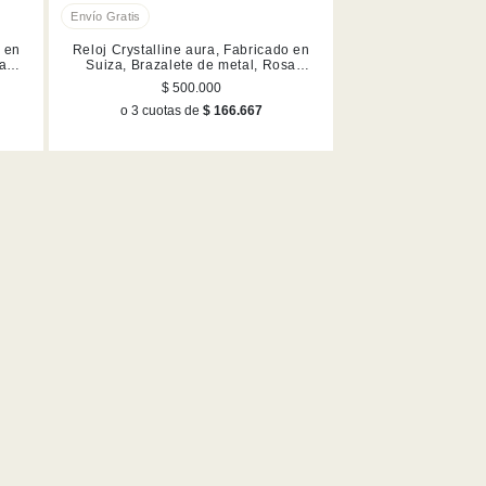
o en
Reloj Crystalline aura, Fabricado en
sa
Suiza, Brazalete de metal, Rosa
dorado, Acabado en tono oro rosa
$ 500.000
o 3 cuotas de
$ 166.667