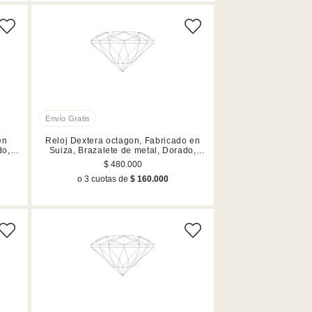
en
Reloj Dextera octagon, Fabricado en
do,
Suiza, Brazalete de metal, Dorado,
n
Acabado en tono oro rosa
$ 480.000
o 3 cuotas de
$ 160.000