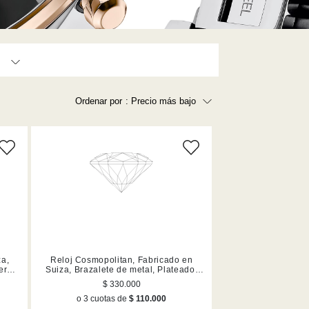
350,000 - 450,000 (10)
Ordenar por
: Precio más bajo
550,000 - 650,000 (1)
ro rosa (6)
os (3)
Precio más bajo
Precio más alto
Los más vendidos
A - Z
Z - A
Fecha de lanzamiento
Mejor descuento
za,
Reloj Cosmopolitan, Fabricado en
ero
Suiza, Brazalete de metal, Plateado,
Mezcla de acabados
$ 330.000
o 3 cuotas de
$ 110.000