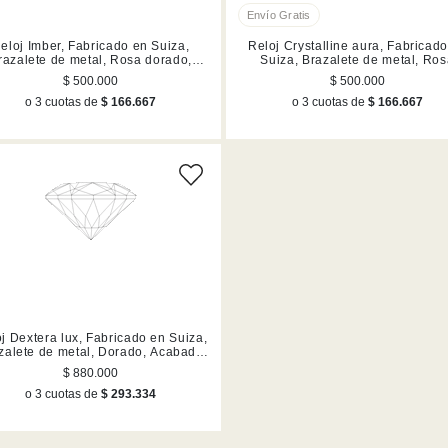
eloj Imber, Fabricado en Suiza,
Reloj Crystalline aura, Fabricad
razalete de metal, Rosa dorado,
Suiza, Brazalete de metal, Ro
Acabado en tono oro rosa
dorado, Mezcla de acabados
$ 500.000
$ 500.000
o 3 cuotas de
$ 166.667
o 3 cuotas de
$ 166.667
j Dextera lux, Fabricado en Suiza,
zalete de metal, Dorado, Acabado
en tono oro
$ 880.000
o 3 cuotas de
$ 293.334