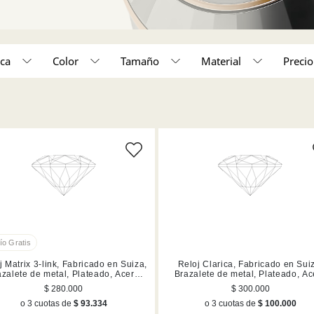
ca
Color
Tamaño
Material
250,000 - 350,000 (7)
450,000 - 550,000 (11)
o unico (1)
Acero inoxidable (11)
Tamaño único (25)
Acabado en tono o
Blanco (2)
Acabado en tono oro (3)
Mezcla de acabad
Negro (1)
Acabado en tono oro champán (3)
Lilas (1)
4)
j Matrix 3-link, Fabricado en Suiza,
Reloj Clarica, Fabricado en Sui
azalete de metal, Plateado, Acero
Brazalete de metal, Plateado, Ac
inoxidable
inoxidable
$ 280.000
$ 300.000
o 3 cuotas de
$ 93.334
o 3 cuotas de
$ 100.000