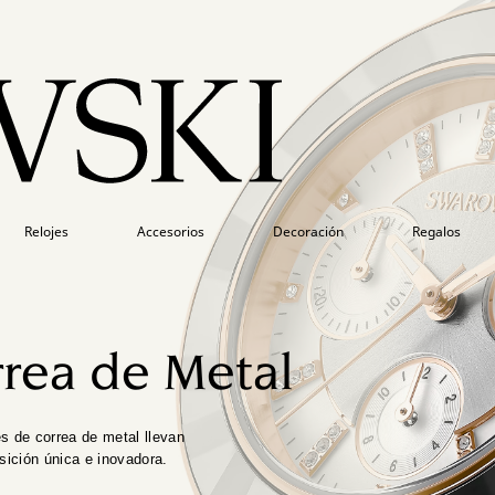
Relojes
Accesorios
Decoración
Regalos
rrea de Metal
es de correa de metal llevan
sición única e inovadora.