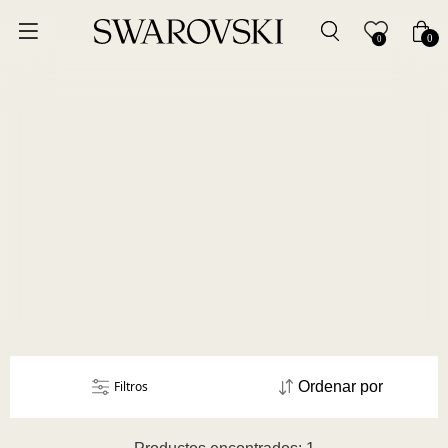
Ordenar por
0
0
Precio más bajo
Precio más alto
Los más vendidos
A - Z
Z - A
Fecha de lanzamiento
Filtros
Ordenar por
Mejor descuento