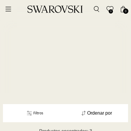
Ordenar por
0
0
Precio más bajo
Precio más alto
Los más vendidos
A - Z
Z - A
Fecha de lanzamiento
Filtros
Ordenar por
Mejor descuento