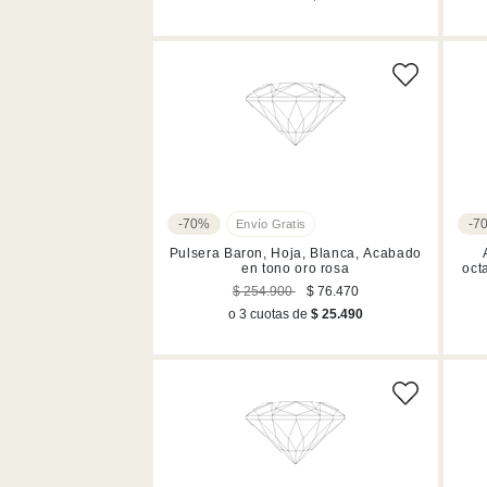
-70%
-7
Pulsera Baron, Hoja, Blanca, Acabado
en tono oro rosa
oct
$ 254.900
$ 76.470
o 3 cuotas de
$ 25.490