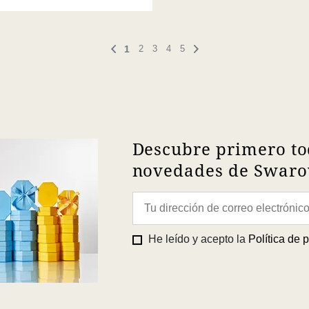
1
2
3
4
5
Descubre primero to
novedades de Swarov
He leído y acepto la
Política de 