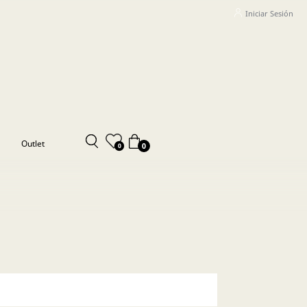
Iniciar Sesión
Outlet
0
0
- 250,000 (55)