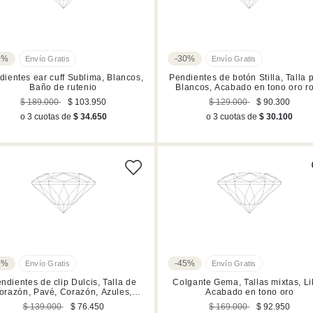
5%
-30%
dientes ear cuff Sublima, Blancos,
Pendientes de botón Stilla, Talla 
Baño de rutenio
Blancos, Acabado en tono oro r
$ 189.000
$ 103.950
$ 129.000
$ 90.300
o 3 cuotas de
$ 34.650
o 3 cuotas de
$ 30.100
5%
-45%
ndientes de clip Dulcis, Talla de
Colgante Gema, Tallas mixtas, Li
orazón, Pavé, Corazón, Azules,
Acabado en tono oro
Acabado en rodio
$ 139.000
$ 76.450
$ 169.000
$ 92.950