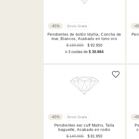
-45%
-4
Pendientes de botón Idyllia, Concha de
Pen
mar, Blancos, Acabado en tono oro
$ 169.000
$ 92.950
o 3 cuotas de
$ 30.984
-45%
-4
Pendientes ear cuff Matrix, Talla
Pe
baguette, Acabado en rodio
c
$ 149.000
$ 81.950