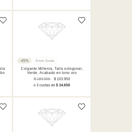
-45%
lla
Colgante Millenia, Talla octogonal,
dio
Verde, Acabado en tono oro
$ 189.000
$ 103.950
o 3 cuotas de
$ 34.650