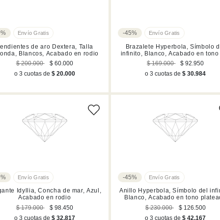
0%
-45%
endientes de aro Dextera, Talla
Brazalete Hyperbola, Símbolo d
onda, Blancos, Acabado en rodio
infinito, Blanco, Acabado en tono
rosa
$ 200.000
$ 60.000
$ 169.000
$ 92.950
o 3 cuotas de
$ 20.000
o 3 cuotas de
$ 30.984
5%
-45%
ante Idyllia, Concha de mar, Azul,
Anillo Hyperbola, Símbolo del infi
Acabado en rodio
Blanco, Acabado en tono plate
$ 179.000
$ 98.450
$ 230.000
$ 126.500
o 3 cuotas de
$ 32.817
o 3 cuotas de
$ 42.167