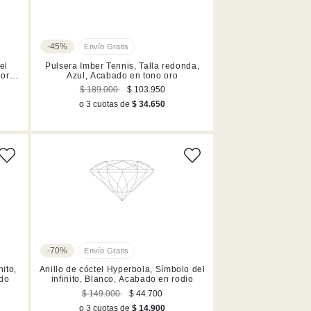
-45%
el
Pulsera Imber Tennis, Talla redonda,
 oro
Azul, Acabado en tono oro
$ 189.000
$ 103.950
o 3 cuotas de
$ 34.650
-70%
nito,
Anillo de cóctel Hyperbola, Símbolo del
ado
infinito, Blanco, Acabado en rodio
$ 149.000
$ 44.700
o 3 cuotas de
$ 14.900