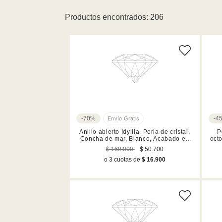
Productos encontrados: 206
L (20)
Amarillo (11)
S (17)
Blanco (110)
Talla 50-55 (1)
Gris (1)
Talla 55 (12)
Talla 58 (6)
Negro (4)
-70%
-4
Tamaño unico 
Rosa (11)
Anillo abierto Idyllia, Perla de cristal,
P
Concha de mar, Blanco, Acabado en
oct
Tamaño único 
tono oro
$ 169.000
$ 50.700
Morado (6)
o 3 cuotas de
$ 16.900