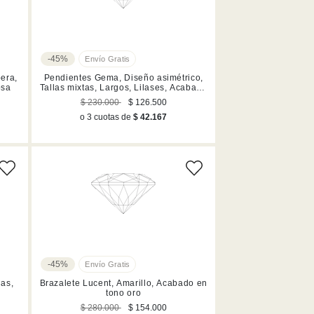
-45%
pera,
Pendientes Gema, Diseño asimétrico,
osa
Tallas mixtas, Largos, Lilases, Acabado
en tono oro
$ 230.000
$ 126.500
o 3 cuotas de
$ 42.167
-45%
las,
Brazalete Lucent, Amarillo, Acabado en
tono oro
$ 280.000
$ 154.000