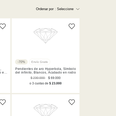
Ordenar por
: Seleccione
- 450,000 (10)
- 650,000 (1)
Precio más bajo
Precio más alto
Los más vendidos
A - Z
Z - A
Fecha de lanzamiento
-70%
Mejor descuento
,
Pendientes de aro Hyperbola, Símbolo
o en
del infinito, Blancos, Acabado en rodio
$ 230.000
$ 69.000
o 3 cuotas de
$ 23.000