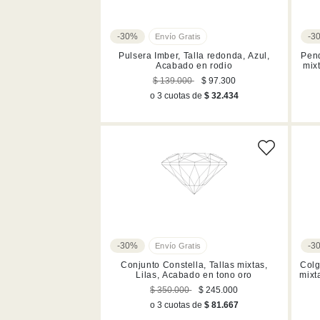
-30%
-3
Pulsera Imber, Talla redonda, Azul,
Pend
Acabado en rodio
mix
$ 139.000
$ 97.300
o 3 cuotas de
$ 32.434
-30%
-3
Conjunto Constella, Tallas mixtas,
Colg
Lilas, Acabado en tono oro
mixt
$ 350.000
$ 245.000
o 3 cuotas de
$ 81.667