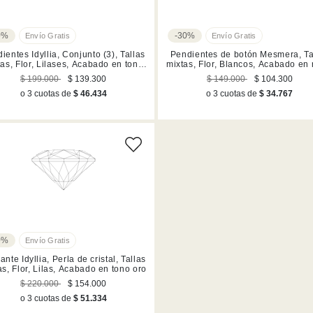
0%
-30%
ientes Idyllia, Conjunto (3), Tallas
Pendientes de botón Mesmera, Ta
tas, Flor, Lilases, Acabado en tono
mixtas, Flor, Blancos, Acabado en 
oro
$ 199.000
$ 139.300
$ 149.000
$ 104.300
o 3 cuotas de
$ 46.434
o 3 cuotas de
$ 34.767
0%
ante Idyllia, Perla de cristal, Tallas
as, Flor, Lilas, Acabado en tono oro
$ 220.000
$ 154.000
o 3 cuotas de
$ 51.334